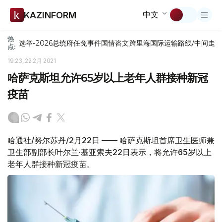
中文
KAZINFORM
热
选举-2026
总统府
任免
事件
国情咨文
跨里海国际运输路线/中间走
点:
19:23, 22 2月 2021
哈萨克斯坦允许65岁以上老年人群接种新冠
疫苗
哈通社/努尔苏丹/2月22日 —— 哈萨克斯坦首席卫生医师兼
卫生部副部长叶尔兰·基亚索夫22日表示，将允许65岁以上
老年人群接种新冠疫苗。