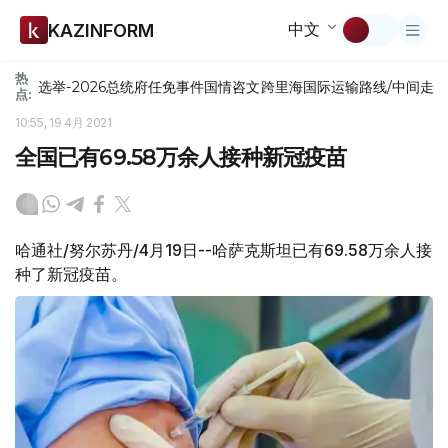
中文
KAZINFORM
热
选举-2026
总统府
任免
事件
国情咨文
跨里海国际运输路线/中间走
点:
10:55, 19 4月 2021
全国已有69.58万余人接种新冠疫苗
哈通社/努尔苏丹/4月19日--哈萨克斯坦已有69.58万余人接
种了新冠疫苗。