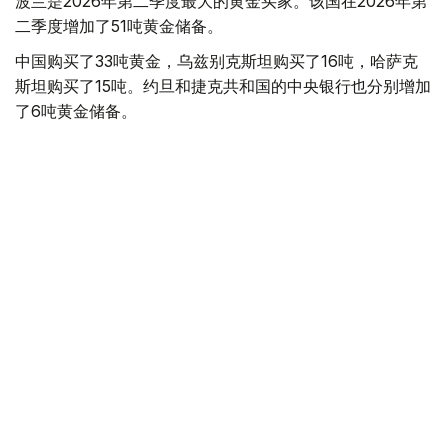
波兰是2026年第二季度最大的黄金买家。该国在2026年第
二季度增加了51吨黄金储备。
中国购买了33吨黄金，乌兹别克斯坦购买了16吨，哈萨克
斯坦购买了15吨。约旦和捷克共和国的中央银行也分别增加
了6吨黄金储备。
全球各国央行在第二季度共购买了约289吨黄金，比2025年
同期增长了62%。去年同期，黄金购买量约为178吨。
世界黄金协会称，黄金需求的增长受到地缘政治不确定性、
本季度贵金属价格下跌，以及各国寻求国际储备多元化等因
素的影响。
根据该协会进行的一项调查，89%的央行行长预计未来一
年全球黄金储备量将会增加。45%的受访者表示，他们的
国家计划增加黄金储备。
黄金储备
哈萨克斯坦
经济
央行
金融