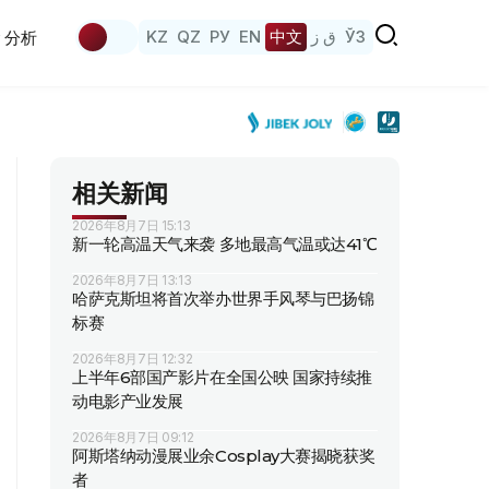
KZ
QZ
РУ
EN
中文
ق ز
ЎЗ
分析
相关新闻
2026年8月7日 15:13
新一轮高温天气来袭 多地最高气温或达41℃
2026年8月7日 13:13
哈萨克斯坦将首次举办世界手风琴与巴扬锦
标赛
2026年8月7日 12:32
上半年6部国产影片在全国公映 国家持续推
动电影产业发展
2026年8月7日 09:12
阿斯塔纳动漫展业余Cosplay大赛揭晓获奖
者