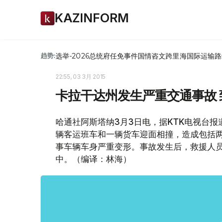
KAZINFORM
选举-2026
总统府
任免
事件
国情咨文
跨里海国际运输路
趋势:
22:55, 03 3月 2015
卡拉干达州发生严重交通事故 
哈通社阿斯塔纳3月3日电，据KTK电视台
辆客运班车和一辆货车迎面相撞，造成包括两
事车辆车身严重变形。事故发生后，救援人
中。（编译：林海）