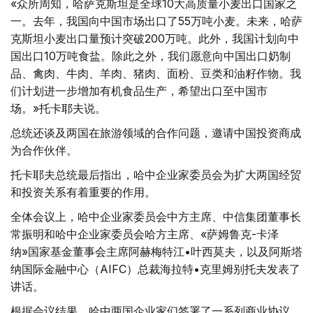
«众所周知，哈萨克斯坦是全球10大高质量小麦出口国家之
一。去年，我国向中国市场出口了55万吨小麦。未来，哈萨
克斯坦小麦出口量预计突破200万吨。此外，我国计划向中
国出口10万吨食盐。除此之外，我们愿意向中国出口奶制
品、禽肉、牛肉、羊肉、猪肉、面粉、豆类和油籽作物。我
们计划进一步增加有机食品生产，希望出口至中国市
场。»托卡耶夫说。
总统还谈及两国在旅游领域的合作问题，邀请中国投资商成
为合作伙伴。
托卡耶夫总统最后指出，哈中企业家委员会为扩大两国经贸
和投资关系有着重要的作用。
全体会议上，哈中企业家委员会中方主席、中信集团董事长
常振明和哈中企业家委员会哈方主席、«萨姆鲁克-卡泽
纳»国家基金董事会主席阿赫梅特江•叶西莫夫，以及阿斯塔
纳国际金融中心（AIFC）总裁海拉特•克里姆别托夫发表了
讲话。
根据会议结果，哈中两国企业家们签署了一系列商业协议。