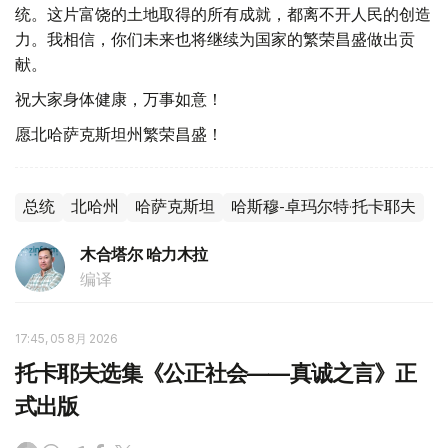
统。这片富饶的土地取得的所有成就，都离不开人民的创造
力。我相信，你们未来也将继续为国家的繁荣昌盛做出贡
献。
祝大家身体健康，万事如意！
愿北哈萨克斯坦州繁荣昌盛！
总统
北哈州
哈萨克斯坦
哈斯穆-卓玛尔特·托卡耶夫
木合塔尔 哈力木拉
编译
17:45, 05 8月 2026
托卡耶夫选集《公正社会——真诚之言》正
式出版