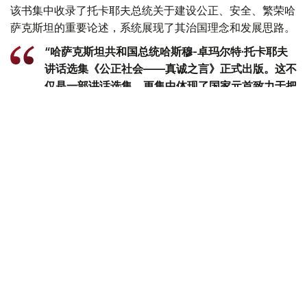
该书集中收录了托卡耶夫总统关于建设公正、安全、繁荣哈
萨克斯坦的重要论述，系统展现了其治国理念和发展思路。
“哈萨克斯坦共和国总统哈斯穆-卓玛尔特·托卡耶夫
讲话选集《公正社会——真诚之言》正式出版。这不
仅是一部讲话选集，更集中体现了国家元首致力于把
哈萨克斯坦建设成为公正、安全、繁荣国家的发展理
念。换言之，这本书凝聚了一位将毕生奉献给国家事
业的政治家在过去30多年间形成的思想、信念和价
值追求。在编纂过程中，我们更加深刻地认识到，在
国家经历复杂转型时期，一位领导人关于国家未来和
民族发展的思考，早在数十年前便已形成，并在长期
的工作和人生实践中不断完善，最终成为今天国家政
策的重要方向。”克雷克巴耶夫表示。
他说，书中涵盖了多个领域的重要议题。认真阅读总统历年
讲话的读者，能够从中清晰感受到这一发展脉络。
“我们的目标，是通过总统本人的讲话，展现托卡耶
夫总统在这一关键历史阶段施政理念的核心，也就是