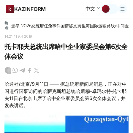
中文
KAZINFORM
热
选举-2026
总统府
任免
事件
国情咨文
跨里海国际运输路线/中间走
点:
14:21, 11 9月 2019
托卡耶夫总统出席哈中企业家委员会第6次全
体会议
哈通社/北京/9月11日 —— 据总统府新闻局消息，正在对中
国进行国事访问的哈萨克斯坦总统哈斯穆-卓玛尔特·托卡耶
夫11日在北京出席了哈中企业家委员会第6次全体会议，并
发表讲话。