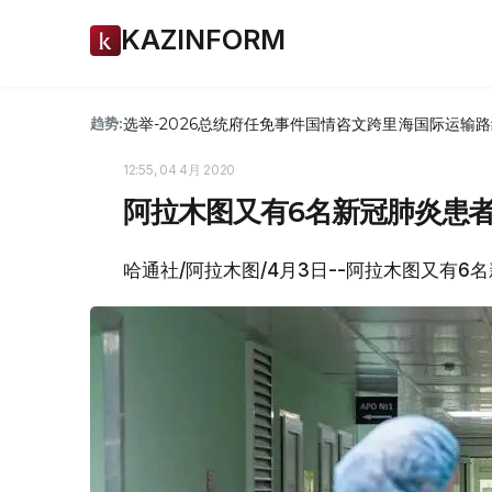
KAZINFORM
选举-2026
总统府
任免
事件
国情咨文
跨里海国际运输路
趋势:
12:55, 04 4月 2020
阿拉木图又有6名新冠肺炎患
哈通社/阿拉木图/4月3日--阿拉木图又有