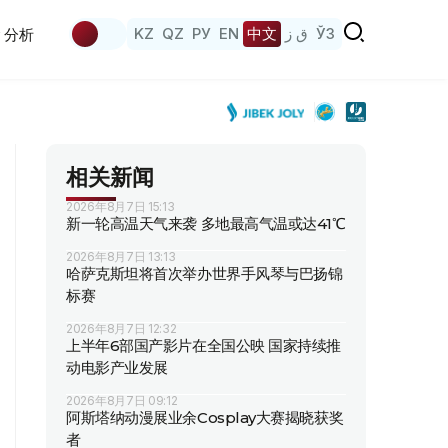
KZ
QZ
РУ
EN
中文
ق ز
ЎЗ
分析
相关新闻
2026年8月7日 15:13
新一轮高温天气来袭 多地最高气温或达41℃
2026年8月7日 13:13
哈萨克斯坦将首次举办世界手风琴与巴扬锦
标赛
2026年8月7日 12:32
上半年6部国产影片在全国公映 国家持续推
动电影产业发展
2026年8月7日 09:12
阿斯塔纳动漫展业余Cosplay大赛揭晓获奖
者