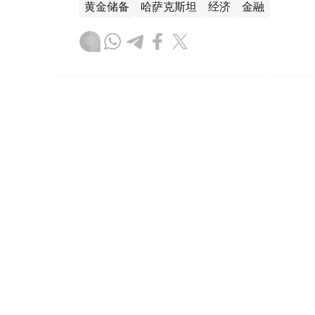
黄金储备
哈萨克斯坦
经济
金融
木合塔尔 哈力木拉
编译
08:31, 31 7月 2026
哈萨克斯坦是全球五大黄金购
（哈萨克国际通讯社讯）根据世界黄金协会（Worl
坦成为2026年第二季度全球央行黄金购买