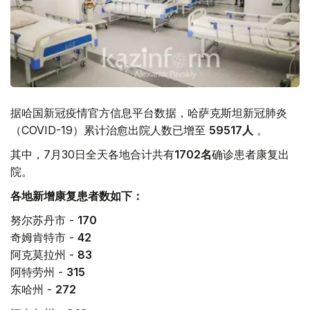
据哈国新冠疫情官方信息平台数据，哈萨克斯坦新冠肺炎
（COVID-19）累计治愈出院人数已增至
59517
人
。
其中，7月30日全天各地合计共有
1702
名
确诊患者康复出
院。
各地新增康复患者数如下：
努尔苏丹市 -
170
奇姆肯特市 -
42
阿克莫拉州 -
83
阿特劳州 -
315
东哈州 -
272