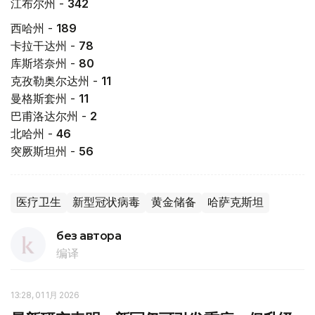
江布尔州 -
342
西哈州 -
189
卡拉干达州 -
78
库斯塔奈州 -
80
克孜勒奥尔达州 -
11
曼格斯套州 -
11
巴甫洛达尔州 -
2
北哈州 -
46
突厥斯坦州 -
56
医疗卫生
新型冠状病毒
黄金储备
哈萨克斯坦
без автора
编译
13:28, 01 1月 2026