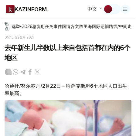
中文
KAZINFORM
热
选举-2026
总统府
任免
事件
国情咨文
跨里海国际运输路线/中间走
点:
09:15, 22 2月 2021
去年新生儿半数以上来自包括首都在内的6个
地区
哈通社/努尔苏丹/2月22日 – 哈萨克斯坦6个地区人口出生
率最高。