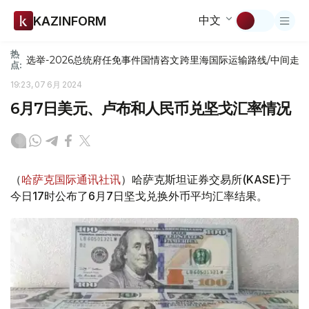
中文
KAZINFORM
热
选举-2026
总统府
任免
事件
国情咨文
跨里海国际运输路线/中间走
点:
19:23, 07 6月 2024
6月7日美元、卢布和人民币兑坚戈汇率情况
（
哈萨克国际通讯社讯
）哈萨克斯坦证券交易所(KASE)于
今日17时公布了6月7日坚戈兑换外币平均汇率结果。