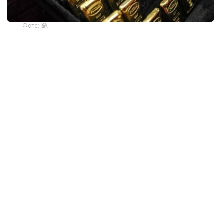
Фото: ӨзА
季度报告显示，哈萨克斯坦国家银行黄金储备增加了15吨。
波兰是2026年第二季度最大的黄金买家。该国在2026年第
二季度增加了51吨黄金储备。
中国购买了33吨黄金，乌兹别克斯坦购买了16吨，哈萨克
斯坦购买了15吨。约旦和捷克共和国的中央银行也分别增加
了6吨黄金储备。
全球各国央行在第二季度共购买了约289吨黄金，比2025年
同期增长了62%。去年同期，黄金购买量约为178吨。
世界黄金协会称，黄金需求的增长受到地缘政治不确定性、
本季度贵金属价格下跌，以及各国寻求国际储备多元化等因
素的影响。
根据该协会进行的一项调查，89%的央行行长预计未来一