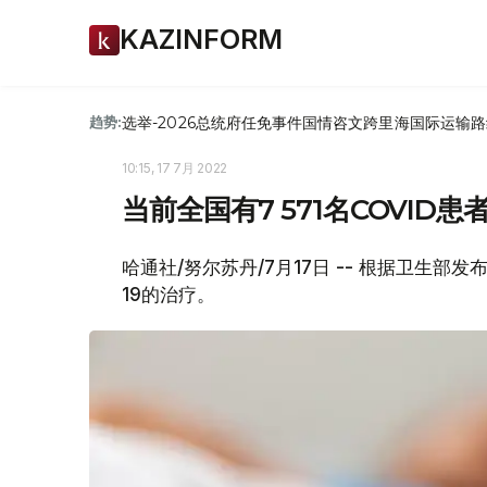
KAZINFORM
选举-2026
总统府
任免
事件
国情咨文
跨里海国际运输路
趋势:
10:15, 17 7月 2022
当前全国有7 571名COVID患
哈通社/努尔苏丹/7月17日 -- 根据卫生部发
19的治疗。