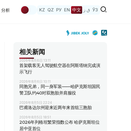
KZ
QZ
РУ
EN
中文
ق ز
ЎЗ
分析
相关新闻
2026年8月6日 13:11
首架载客无人驾驶航空器在阿斯塔纳完成演
示飞行
2026年8月6日 10:11
同胞兄弟，同一身军装——哈萨克斯坦国民
警卫队约40对双胞胎并肩服役
2026年8月5日 22:24
巴甫洛达尔州迎来近两年来首组三胞胎
2026年8月5日 18:51
2026年列格坦繁荣指数公布 哈萨克斯坦位
居中亚首位