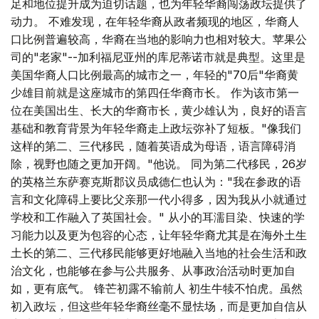
足和地位提升成为迫切话题，也为年轻华裔闯荡政坛提供了
动力。 不难发现，在年轻华裔从政者频现的地区，华裔人
口比例普遍较高，华裔在当地的影响力也相对较大。苹果公
司的"老家"--加利福尼亚州的库尼蒂诺市就是典型。这里是
美国华裔人口比例最高的城市之一，年轻的"70后"华裔黄
少雄目前就是这座城市的第四任华裔市长。 作为该市第一
位在美国出生、长大的华裔市长，黄少雄认为，良好的语言
基础和教育背景为年轻华裔走上政坛弥补了短板。"像我们
这样的第二、三代移民，随着英语成为母语，语言障碍消
除，视野也随之更加开阔。"他说。 同为第二代移民，26岁
的英格兰东萨赛克斯郡议员成德仁也认为："我在参政的语
言和文化障碍上要比父亲那一代小得多，因为我从小就通过
学校和工作融入了英国社会。" 从小的耳濡目染、快速的学
习能力以及更为包容的心态，让年轻华裔尤其是在海外土生
土长的第二、三代移民能够更好地融入当地的社会生活和政
治文化，也能够在参与公共服务、从事政治活动时更加自
如，更有底气。 锋芒初露不输前人 初生牛犊不怕虎。虽然
初入政坛，但这些年轻华裔丝毫不显怯场，而是更加自信从