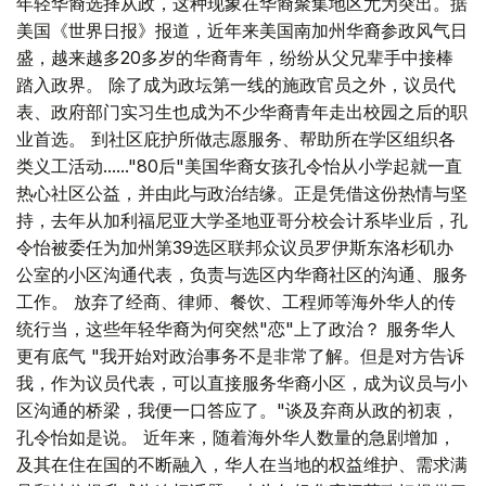
年轻华裔选择从政，这种现象在华裔聚集地区尤为突出。据
美国《世界日报》报道，近年来美国南加州华裔参政风气日
盛，越来越多20多岁的华裔青年，纷纷从父兄辈手中接棒
踏入政界。 除了成为政坛第一线的施政官员之外，议员代
表、政府部门实习生也成为不少华裔青年走出校园之后的职
业首选。 到社区庇护所做志愿服务、帮助所在学区组织各
类义工活动......"80后"美国华裔女孩孔令怡从小学起就一直
热心社区公益，并由此与政治结缘。正是凭借这份热情与坚
持，去年从加利福尼亚大学圣地亚哥分校会计系毕业后，孔
令怡被委任为加州第39选区联邦众议员罗伊斯东洛杉矶办
公室的小区沟通代表，负责与选区内华裔社区的沟通、服务
工作。 放弃了经商、律师、餐饮、工程师等海外华人的传
统行当，这些年轻华裔为何突然"恋"上了政治？ 服务华人
更有底气 "我开始对政治事务不是非常了解。但是对方告诉
我，作为议员代表，可以直接服务华裔小区，成为议员与小
区沟通的桥梁，我便一口答应了。"谈及弃商从政的初衷，
孔令怡如是说。 近年来，随着海外华人数量的急剧增加，
及其在住在国的不断融入，华人在当地的权益维护、需求满