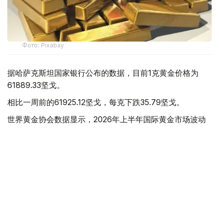
Фото: Pixabay
据哈萨克斯坦国家银行公布的数据，目前1克黄金价格为
61889.33坚戈。
相比一周前的61925.12坚戈，每克下跌35.79坚戈。
世界黄金协会数据显示，2026年上半年国际黄金市场波动
明显。今年1月，国际金价曾12次刷新历史纪录，最高升至
每金衡盎司5405美元；但到6月，金价一度回落至每金衡盎
司4002美元。
世界黄金协会表示，下半年黄金价格走势将主要受到地缘政
治局势、利率变化以及投资者市场情绪等因素影响。
在当前市场环境保持不变的情况下，预计到今年年底，国际
金价将围绕每金衡盎司4100美元上下约5%的区间波动。