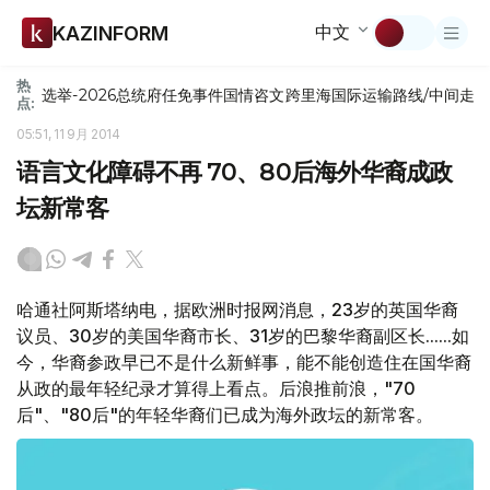
中文
KAZINFORM
热
选举-2026
总统府
任免
事件
国情咨文
跨里海国际运输路线/中间走
点:
05:51, 11 9月 2014
语言文化障碍不再 70、80后海外华裔成政
坛新常客
哈通社阿斯塔纳电，据欧洲时报网消息，23岁的英国华裔
议员、30岁的美国华裔市长、31岁的巴黎华裔副区长......如
今，华裔参政早已不是什么新鲜事，能不能创造住在国华裔
从政的最年轻纪录才算得上看点。后浪推前浪，"70
后"、"80后"的年轻华裔们已成为海外政坛的新常客。