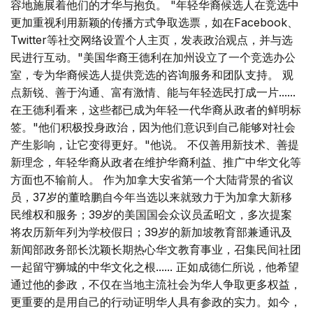
容地施展着他们的才华与抱负。 "年轻华裔候选人在竞选中
更加重视利用新颖的传播方式争取选票，如在Facebook、
Twitter等社交网络设置个人主页，发表政治观点，并与选
民进行互动。"美国华裔王德利在加州设立了一个竞选办公
室，专为华裔候选人提供竞选的咨询服务和团队支持。 观
点新锐、善于沟通、富有激情、能与年轻选民打成一片......
在王德利看来，这些都已成为年轻一代华裔从政者的鲜明标
签。"他们积极投身政治，因为他们意识到自己能够对社会
产生影响，让它变得更好。"他说。 不仅善用新技术、善提
新理念，年轻华裔从政者在维护华裔利益、推广中华文化等
方面也不输前人。 作为加拿大安省第一个大陆背景的省议
员，37岁的董晗鹏自今年当选以来就致力于为加拿大新移
民维权和服务；39岁的美国国会众议员孟昭文，多次提案
将农历新年列为学校假日；39岁的新加坡教育部兼通讯及
新闻部政务部长沈颖长期热心华文教育事业，召集民间社团
一起留守狮城的中华文化之根...... 正如成德仁所说，他希望
通过他的参政，不仅在当地主流社会为华人争取更多权益，
更重要的是用自己的行动证明华人具有参政的实力。如今，