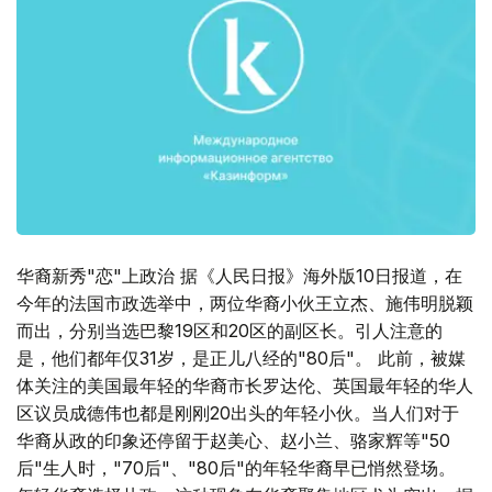
华裔新秀"恋"上政治 据《人民日报》海外版10日报道，在
今年的法国市政选举中，两位华裔小伙王立杰、施伟明脱颖
而出，分别当选巴黎19区和20区的副区长。引人注意的
是，他们都年仅31岁，是正儿八经的"80后"。 此前，被媒
体关注的美国最年轻的华裔市长罗达伦、英国最年轻的华人
区议员成德伟也都是刚刚20出头的年轻小伙。当人们对于
华裔从政的印象还停留于赵美心、赵小兰、骆家辉等"50
后"生人时，"70后"、"80后"的年轻华裔早已悄然登场。