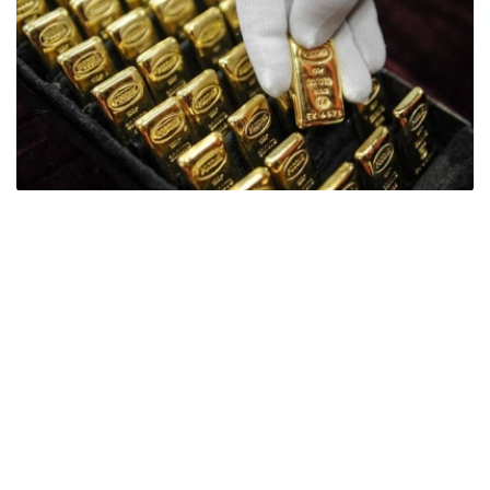
Фото: ӨзА
季度报告显示，哈萨克斯坦国家银行黄金储备增加了15吨。
波兰是2026年第二季度最大的黄金买家。该国在2026年第
二季度增加了51吨黄金储备。
中国购买了33吨黄金，乌兹别克斯坦购买了16吨，哈萨克
斯坦购买了15吨。约旦和捷克共和国的中央银行也分别增加
了6吨黄金储备。
全球各国央行在第二季度共购买了约289吨黄金，比2025年
同期增长了62%。去年同期，黄金购买量约为178吨。