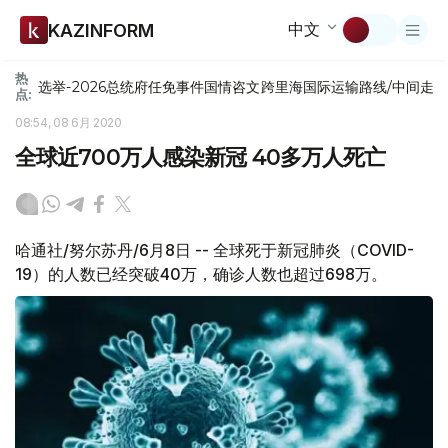
中文
KAZINFORM
热
选举-2026
总统府
任免
事件
国情咨文
跨里海国际运输路线/中间走
点:
08:54, 08 6月 2020
全球近700万人感染新冠 40多万人死亡
哈通社/努尔苏丹/6月8日 -- 全球死于新冠肺炎（COVID-
19）的人数已经突破40万，确诊人数也超过698万。