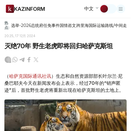
中文
KAZINFORM
热
选举-2026
总统府
任免
事件
国情咨文
跨里海国际运输路线/中间走
点:
20:25, 17 12月 2024
灭绝70年 野生老虎即将回归哈萨克斯坦
（
哈萨克国际通讯社讯
）生态和自然资源部部长叶尔兰·尼
桑巴耶夫今天在新闻发布会上表示，经过70年的“销声匿
迹”后，首批野生老虎将重新出现在哈萨克斯坦的土地上。