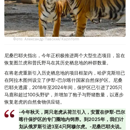
Фото: Александр Павский/ Kazinform
尼桑巴耶夫指出，今年正积极推进两个大型生态项目，旨在
恢复图兰虎和普氏野马在其历史栖息地的种群数量。
在将老虎重新引入历史栖息地的项目框架内，哈萨克斯坦已
在阿拉木图州设立了伊犁-巴尔喀什国家自然保护区。尼桑
巴耶夫透露，2018年至2024年间，保护区已引进了205只
马鹿和超过100头野驴，并增加了狍子与野猪数量，以逐步
恢复老虎的自然食物供应链。
-今年秋天，两只老虎从荷兰引入，安置在伊犁-巴尔
喀什保护区的专门圈地内饲养。到2025年，我们计
划从俄罗斯引进3至4只阿穆尔虎。-尼桑巴耶夫说。