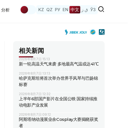
KZ
QZ
РУ
EN
中文
ق ز
ЎЗ
分析
相关新闻
2026年8月7日 15:13
新一轮高温天气来袭 多地最高气温或达41℃
2026年8月7日 13:13
哈萨克斯坦将首次举办世界手风琴与巴扬锦
标赛
2026年8月7日 12:32
上半年6部国产影片在全国公映 国家持续推
动电影产业发展
2026年8月7日 09:12
阿斯塔纳动漫展业余Cosplay大赛揭晓获奖
者