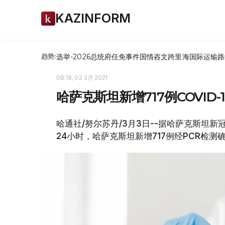
KAZINFORM
选举-2026
总统府
任免
事件
国情咨文
跨里海国际运输路
趋势:
08:18, 03 3月 2021
哈萨克斯坦新增717例COVID-
哈通社/努尔苏丹/3月3日--据哈萨克斯坦新冠疫情
24小时，哈萨克斯坦新增717例经PCR检测确诊