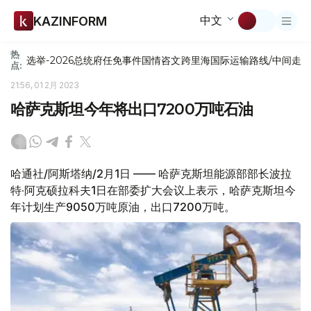
中文
KAZINFORM
热
选举-2026
总统府
任免
事件
国情咨文
跨里海国际运输路线/中间走
点:
21:56, 01 2月 2023
哈萨克斯坦今年将出口7200万吨石油
哈通社/阿斯塔纳/2月1日 —— 哈萨克斯坦能源部部长波拉
特·阿克硕拉科夫1日在部委扩大会议上表示，哈萨克斯坦今
年计划生产9050万吨原油，出口7200万吨。