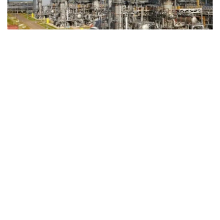
Фото: Kazinform
据《Kursiv》媒体报道，根据公司发布的2025年财务报
告，尽管营业收入略有下降、运营成本有所上升，但受所得
税支出减少影响，公司全年净利润保持稳定增长。
2025年，公司实现营业收入1842亿坚戈，较2024年的
1859亿坚戈下降约0.9%。
其中，原油销售仍是公司最主要收入来源，实现收入1795
亿坚戈；天然气及天然气加工产品销售收入为47亿坚戈。
从市场分布来看，公司原油销售收入全部来自瑞士市场；哈
萨克斯坦国内市场收入则主要来自天然气产品销售。