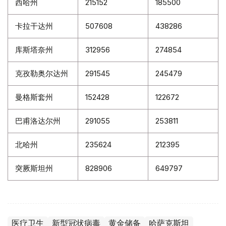
西哈州
215152
185500
卡拉干达州
507608
438286
库斯塔奈州
312956
274854
克孜勒奥尔达州
291545
245479
曼格斯套州
152428
122672
巴甫洛达尔州
291055
253811
北哈州
235624
212395
突厥斯坦州
828906
649797
医疗卫生
新型冠状病毒
黄金储备
哈萨克斯坦