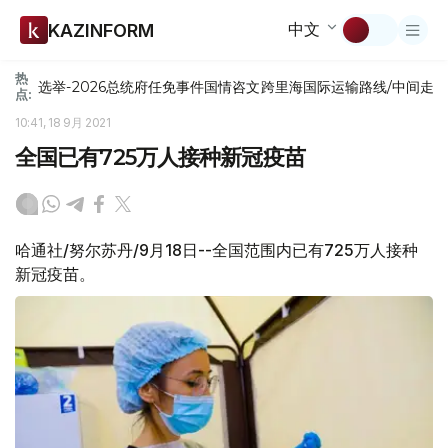
中文
KAZINFORM
热
选举-2026
总统府
任免
事件
国情咨文
跨里海国际运输路线/中间走
点:
10:41, 18 9月 2021
全国已有725万人接种新冠疫苗
哈通社/努尔苏丹/9月18日--全国范围内已有725万人接种
新冠疫苗。