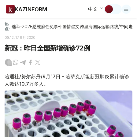
中文
KAZINFORM
热
选举-2026
总统府
任免
事件
国情咨文
跨里海国际运输路线/中间走
点:
08:12, 17 9月 2020
新冠：昨日全国新增确诊72例
哈通社/努尔苏丹/9月17日 – 哈萨克斯坦新冠肺炎累计确诊
人数达10.7万多人。