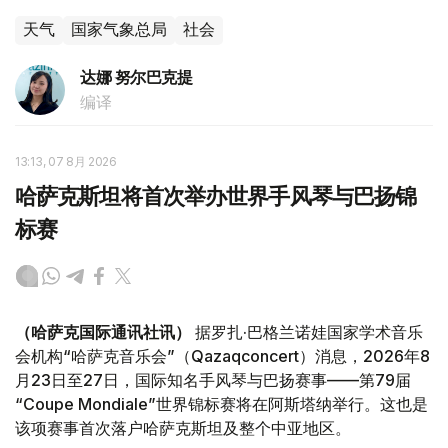
天气
国家气象总局
社会
达娜 努尔巴克提
编译
13:13, 07 8月 2026
哈萨克斯坦将首次举办世界手风琴与巴扬锦
标赛
（哈萨克国际通讯社讯）
据罗扎·巴格兰诺娃国家学术音乐
会机构“哈萨克音乐会”（Qazaqconcert）消息，2026年8
月23日至27日，国际知名手风琴与巴扬赛事——第79届
“Coupe Mondiale”世界锦标赛将在阿斯塔纳举行。这也是
该项赛事首次落户哈萨克斯坦及整个中亚地区。