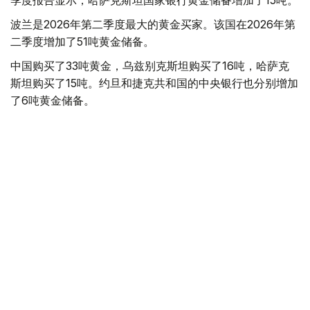
季度报告显示，哈萨克斯坦国家银行黄金储备增加了15吨。
波兰是2026年第二季度最大的黄金买家。该国在2026年第
二季度增加了51吨黄金储备。
中国购买了33吨黄金，乌兹别克斯坦购买了16吨，哈萨克
斯坦购买了15吨。约旦和捷克共和国的中央银行也分别增加
了6吨黄金储备。
全球各国央行在第二季度共购买了约289吨黄金，比2025年
同期增长了62%。去年同期，黄金购买量约为178吨。
世界黄金协会称，黄金需求的增长受到地缘政治不确定性、
本季度贵金属价格下跌，以及各国寻求国际储备多元化等因
素的影响。
根据该协会进行的一项调查，89%的央行行长预计未来一
年全球黄金储备量将会增加。45%的受访者表示，他们的
国家计划增加黄金储备。
黄金储备
哈萨克斯坦
经济
央行
金融