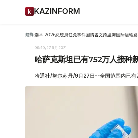
KAZINFORM
选举-2026
总统府
任免
事件
国情咨文
跨里海国际运输路
趋势:
09:40, 27 9月 2021
哈萨克斯坦已有752万人接种
哈通社/努尔苏丹/9月27日--全国范围内已