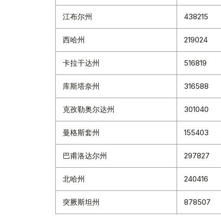
江布尔州
438215
西哈州
219024
卡拉干达州
516819
库斯塔奈州
316588
克孜勒奥尔达州
301040
曼格斯套州
155403
巴甫洛达尔州
297827
北哈州
240416
突厥斯坦州
878507