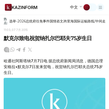
中文
KAZINFORM
热
选举-2026
总统府
任免
事件
国情咨文
跨里海国际运输路线/中间走
点:
11:03, 07 7月 2015
默克尔致电祝贺纳扎尔巴耶夫75岁生日
哈通社阿斯塔纳7月7日电 据总统府新闻局消息，德国总理
安格拉•默克尔7日发来贺电，祝贺纳扎尔巴耶夫总统75岁
生日。