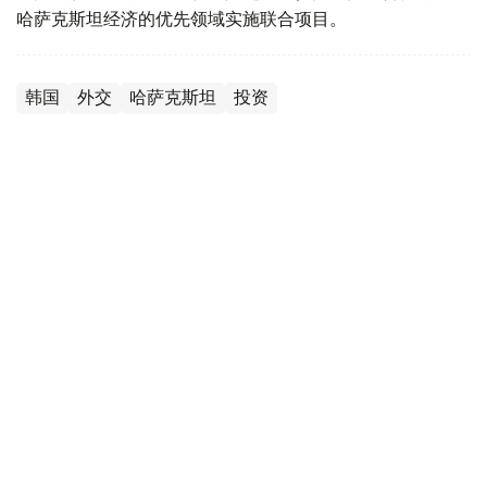
哈萨克斯坦经济的优先领域实施联合项目。
韩国
外交
哈萨克斯坦
投资
木合塔尔 哈力木拉
编译
12:13, 10 8月 2026
哈萨克斯坦与日本进一步拓展高等教育和科
研合作
（
哈萨克国际通讯社讯
）据科学和高等教育部新闻处消息，
哈萨克斯坦与日本正进一步拓展两国在高等教育和科学研究
领域的合作。