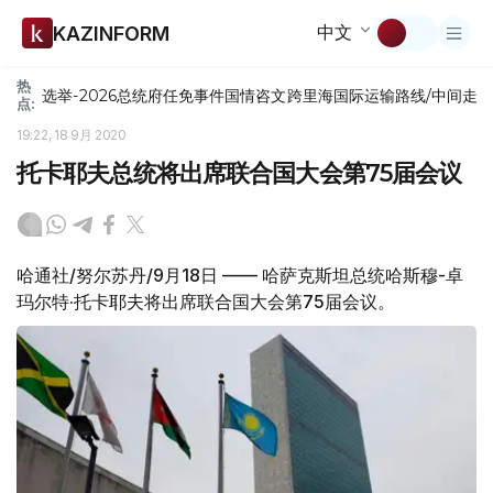
中文
KAZINFORM
热
选举-2026
总统府
任免
事件
国情咨文
跨里海国际运输路线/中间走
点:
19:22, 18 9月 2020
托卡耶夫总统将出席联合国大会第75届会议
哈通社/努尔苏丹/9月18日 —— 哈萨克斯坦总统哈斯穆-卓
玛尔特·托卡耶夫将出席联合国大会第75届会议。