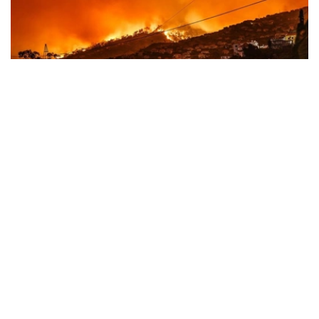
Фото: 联合国图片
全球多地遭遇极端天气冲击
斯蒂尔表示，全球范围内，气候驱动型灾害正达到“噩梦般”
的程度，人类持续依赖燃烧煤炭、石油和天然气所付出的代
价不断攀升。
他说，法国、西班牙及欧洲其他地区近期发生创纪录山火。
在此之前，当地经历了导致大范围干旱的严重热浪，山火迫
使大批民众撤离，并对地区和国家经济造成严重影响。随着