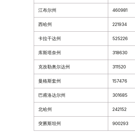
江布尔州
460981
西哈州
221934
卡拉干达州
525226
库斯塔奈州
318630
克孜勒奥尔达州
311520
曼格斯套州
157476
巴甫洛达尔州
301685
北哈州
242152
突厥斯坦州
900293