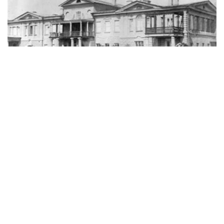
Фото: Ғарбий Қозоғистон вилояти ўлкашунослик музейи
乌拉尔两天半：一段改变创作轨迹的旅程
据西哈萨克斯坦州历史与地方志博物馆副馆长努尔然·杜兹
巴特尔介绍，1833年9月21日，普希金沿大奥伦堡大道抵达
乌拉尔。
此次出行的主要目的，是搜集有关普加乔夫起义的第一手历
史资料，正如普希金本人所写，希望“了解人民的看法”。