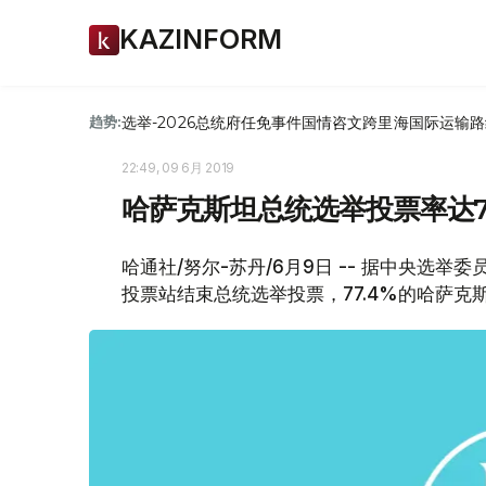
KAZINFORM
选举-2026
总统府
任免
事件
国情咨文
跨里海国际运输路
趋势:
22:49, 09 6月 2019
哈萨克斯坦总统选举投票率达77
哈通社/努尔-苏丹/6月9日 -- 据中央选举
投票站结束总统选举投票，77.4%的哈萨克