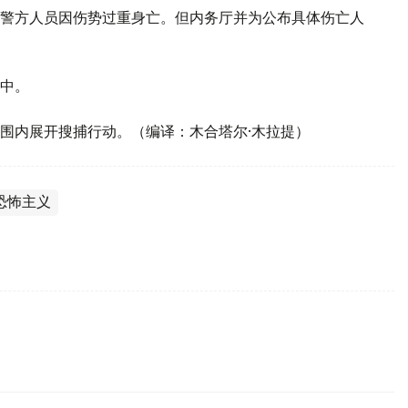
警方人员因伤势过重身亡。但内务厅并为公布具体伤亡人
中。
围内展开搜捕行动。（编译：木合塔尔·木拉提）
恐怖主义