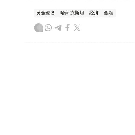
黄金储备
哈萨克斯坦
经济
金融
木合塔尔 哈力木拉
编译
08:31, 31 7月 2026
哈萨克斯坦是全球五大黄金购
（哈萨克国际通讯社讯）根据世界黄金协会（Worl
坦成为2026年第二季度全球央行黄金购买