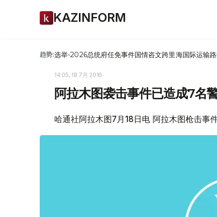
KAZINFORM
选举-2026
总统府
任免
事件
国情咨文
跨里海国际运输路
趋势:
14:05, 18 7月 2016
阿拉木图袭击事件已造成7名
哈通社阿拉木图7月18日电 阿拉木图枪击事