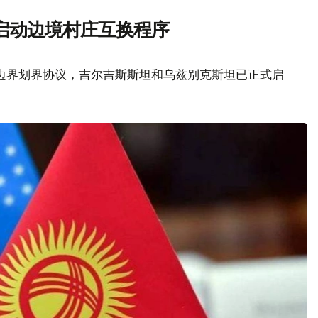
启动边境村庄互换程序
边界划界协议，吉尔吉斯斯坦和乌兹别克斯坦已正式启