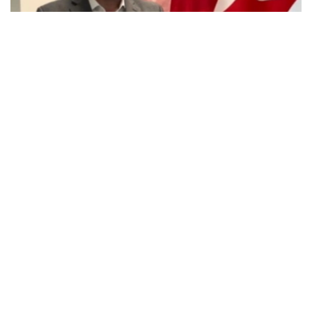
Фото: Эрик Пардининг шахсий архивидан
埃里克·帕尔迪长期关注哈萨克斯坦经济和制度改革进程。
今年，他参加了哈萨克斯坦驻加拿大渥太华大使馆举办的宪
法改革专题圆桌会议。
不久前，帕尔迪随加拿大商务代表团访问哈萨克斯坦，与政
府部门代表、企业负责人及多个项目参与人员进行了交流。
他表示，这次访问使自己更加深入地了解了哈萨克斯坦改革
的内容及其对国家未来发展的重要意义。
谈及即将举行的库鲁尔泰代表选举时，帕尔迪表示：
“我认为，8月23日举行的选举，是哈萨克斯坦落实