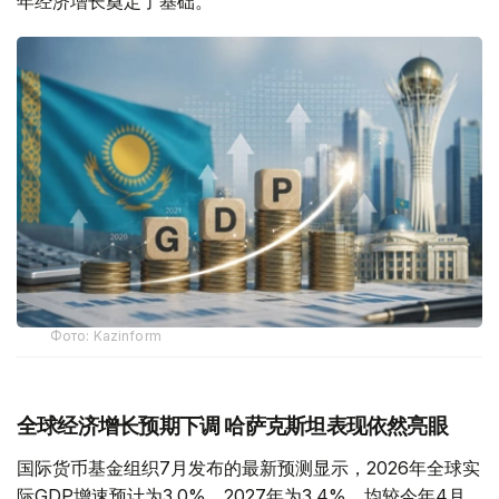
年经济增长奠定了基础。
Фото: Kazinform
全球经济增长预期下调 哈萨克斯坦表现依然亮眼
国际货币基金组织7月发布的最新预测显示，2026年全球实
际GDP增速预计为3.0%，2027年为3.4%，均较今年4月