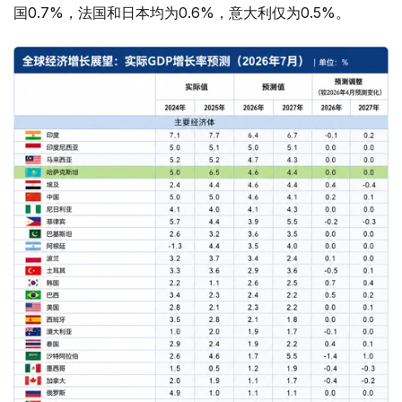
国0.7%，法国和日本均为0.6%，意大利仅为0.5%。