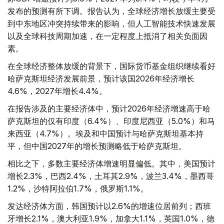
发布的预测有所下调。报告认为，全球经济增长放缓主要受
到中东地区冲突持续带来的影响，但人工智能技术快速发展
以及全球科技周期加速，在一定程度上抵消了相关负面因
素。
在全球经济整体放缓的背景下，国际货币基金组织继续看好
哈萨克斯坦经济发展前景，预计该国2026年经济增长
4.6%，2027年增长4.4%。
在报告涉及的主要经济体中，预计2026年经济增速高于哈
萨克斯坦的仅有印度（6.4%）、印度尼西亚（5.0%）和马
来西亚（4.7%）。埃及和中国预计与哈萨克斯坦基本持
平，但中国2027年的增长预测略低于哈萨克斯坦。
相比之下，多数主要经济体增速明显偏低。其中，美国预计
增长2.3%，巴西2.4%，土耳其2.9%，波兰3.4%，墨西哥
1.2%，沙特阿拉伯1.7%，俄罗斯1.1%。
发达经济体方面，韩国预计以2.6%的增速位居前列；西班
牙增长2.1%，澳大利亚1.9%，加拿大1.1%，英国1.0%，德