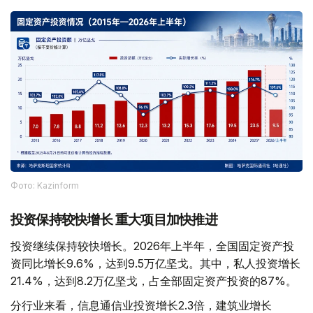
Фото: Kazinform
投资保持较快增长 重大项目加快推进
投资继续保持较快增长。2026年上半年，全国固定资产投
资同比增长9.6%，达到9.5万亿坚戈。其中，私人投资增长
21.4%，达到8.2万亿坚戈，占全部固定资产投资的87%。
分行业来看，信息通信业投资增长2.3倍，建筑业增长