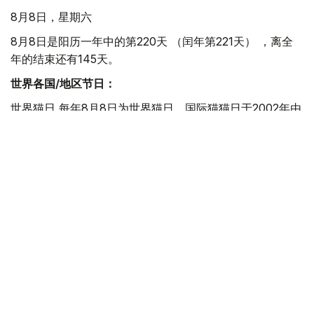
8月8日，星期六
8月8日是阳历一年中的第220天 （闰年第221天） ，离全
年的结束还有145天。
世界各国/地区节日：
世界猫日 每年8月8日为世界猫日。国际猫猫日于2002年由
国际动物福利基金会倡议设立，该日旨在让社会更多的关注
猫。
国际登山日 1786年，由Jacques Balmat和Michel-Gabriel
Paccard成功登顶西欧的最高峰阿尔卑斯山。阿尔卑斯山是
一座位于欧洲中心的山脉，它覆盖了意大利北部边界、法国
东南部、瑞士、列支敦士登、奥地利、德国南部及斯洛文尼
亚，海拔4,810 米。
奥格斯堡和平日 于1648年签订的《威斯特伐利亚和约》标
志着“三十年战争”（Dreißigjähriger Krieg）的结束，也结
束了战争期间对新教徒的迫害。为了庆祝这个日子，后来每