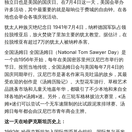
独立日也是美国的国庆日。在7月4日这一天，美国会举办
许多活动，其中最重要的就是敲响位于费城的自由钟。在各
地也会举会各项庆祝活动。
犹太人种族灭绝纪念日 1941年7月4日，纳粹德国军队占领
拉脱维亚后，放火焚烧了里加主要的犹太教堂。据估计，在
拉脱维亚有超过7万的犹太人被纳粹杀害。
全国汤姆日 全国汤姆日（National Tom Sawyer Day）是
一个由1956年开始，每年在美国密苏里州汉尼巴市举行的
节日。按照当地传统，全国汤姆日会与美国每年7月4日的
国庆同期举行。汉尼巴市是著名作家马克吐温的故乡，其最
受欢迎的创作是《汤姆历险记》。大型花车游行、草根艺术
品跳蚤市场和儿童天地嘉年华，都吸引了不少本地和来自全
球各地的«汤姆»迷。另外，在三轮车格林披治大赛里，«汤
姆»迷们可以尝试一个无车速限制的比试跟泥浆排球赛。汤
姆日每年都会由汉尼巴市青年商会主辨。
这一天在哈萨克斯坦历史上：
1992年 哈萨克斯坦加入国际货币基金组织、国际复兴开发