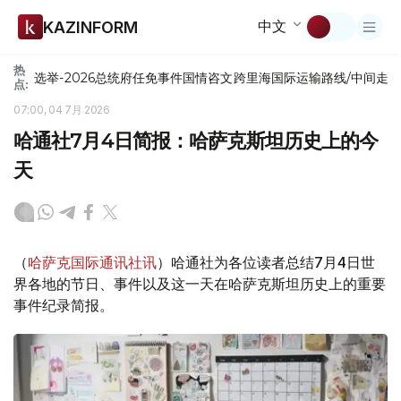
中文
KAZINFORM
热
选举-2026
总统府
任免
事件
国情咨文
跨里海国际运输路线/中间走
点:
07:00, 04 7月 2026
哈通社7月4日简报：哈萨克斯坦历史上的今
天
（
哈萨克国际通讯社讯
）哈通社为各位读者总结7月4日世
界各地的节日、事件以及这一天在哈萨克斯坦历史上的重要
事件纪录简报。