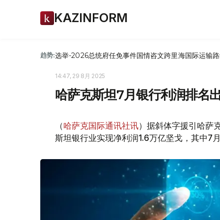
KAZINFORM
选举-2026
总统府
任免
事件
国情咨文
跨里海国际运输路
趋势:
14:47, 29 8月 2025
哈萨克斯坦7月银行利润排名
（
哈萨克国际通讯社讯
）据斜体字援引哈萨克
斯坦银行业实现净利润1.6万亿坚戈，其中7月