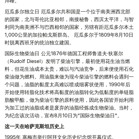
拜峰。
厄瓜多尔独立日 厄瓜多尔共和国是一个位于南美洲西北部
的国家，北与哥伦比亚相邻，南接秘鲁，西滨太平洋，与智
利同为南美洲不与巴西相邻的国家，另辖有距厄瓜多尔本土
1,000公里的加拉帕戈斯群岛。 厄瓜多尔于1809年8月10日
时脱离西班牙的统治独立建国。
国际生物柴油日 公元1876年德国工程师鲁道夫·狄塞尔
（Rudolf Diesel）发明了柴油引擎，最初使用花生油当燃
料，但花生油成本太贵，难以与汽油竞争，后来便使用石化
柴油做为燃料。用油脂来做为现今柴油引擎的燃料会遇到一
个问题，油脂的黏度太高难以喷成细雾状使用，1990年后
开始使用转脂化技术将高黏度的油脂转化为低黏度的单链脂
肪酸甲酯，做为柴油引擎的原料使用，因此各国皆开始利用
为加工过的油脂或者是废弃的油脂经炼成生物柴油。当时，
为纪念该次活动，宣布8月10日为"国际生物柴油日"。
这一天在哈萨克斯坦历史上
1995年 塞梅市举行阿拜文化历史纪念馆开幕仪式。