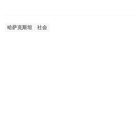
哈萨克斯坦
社会
达娜 努尔巴克提
编译
09:54, 06 8月 2026
2026世界小姐大赛将首次在越南举行 哈萨克
斯坦代表确定
（哈萨克国际通讯社讯） 2026年世界小姐（Miss World
2026）国际总决赛将首次在越南举行。2024年“哈萨克斯
坦小姐”（Miss Qazaqstan 2024）冠军巴格姆·巴尔塔巴耶