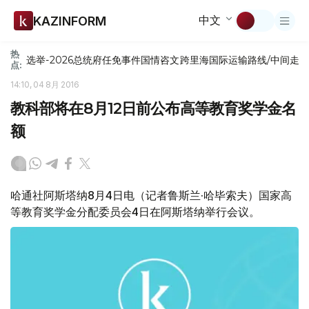
中文
KAZINFORM
热
选举-2026
总统府
任免
事件
国情咨文
跨里海国际运输路线/中间走
点:
14:10, 04 8月 2016
教科部将在8月12日前公布高等教育奖学金名
额
哈通社阿斯塔纳8月4日电（记者鲁斯兰·哈毕索夫）国家高
等教育奖学金分配委员会4日在阿斯塔纳举行会议。