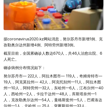
据coronavirus2020.kz网站消息，努尔苏丹市新增1例、克
孜勒奥尔达州新增4例、阿特劳州新增3例。
截至目前，全国累确诊人数达670人，共46人治愈出院、6
人死亡。
确诊病例分布情况如下：
努尔苏丹市— 222人，阿拉木图市— 119人，奇姆肯特市—
19人，阿克莫拉州— 42人，阿克托别州—11人，阿拉木图
州—10人，阿特劳州—32人，东哈州—6人，江布尔州—40
人，西哈州—2人，卡拉干达州—48人，库斯塔奈州—1
人，克孜勒奥尔达州—54人，曼格斯套州—5人，巴甫洛达
尔州—1人，北哈州 — 25人，突厥斯坦州—33人。