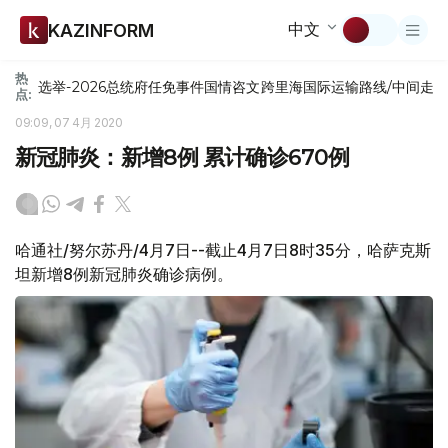
中文
KAZINFORM
热
选举-2026
总统府
任免
事件
国情咨文
跨里海国际运输路线/中间走
点:
09:09, 07 4月 2020
新冠肺炎：新增8例 累计确诊670例
哈通社/努尔苏丹/4月7日--截止4月7日8时35分，哈萨克斯
坦新增8例新冠肺炎确诊病例。