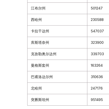
江布尔州
501247
西哈州
230588
卡拉干达州
547037
库斯塔奈州
323900
克孜勒奥尔达州
339703
曼格斯套州
163264
巴甫洛达尔州
310636
北哈州
247176
突厥斯坦州
951495