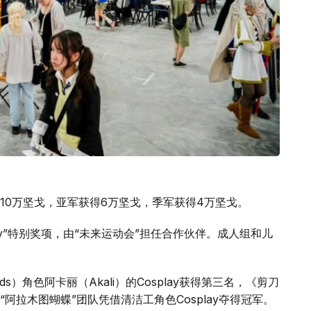
10万坚戈，亚军获得6万坚戈，季军获得4万坚戈。
ay”特别奖项，由“未来运动会”担任合作伙伴。成人组和儿
nds）角色阿卡丽（Akali）的Cosplay获得第三名，《剪刀
阿拉木图蝴蝶”团队凭借清洁工角色Cosplay夺得冠军。