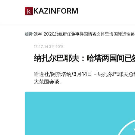
KAZINFORM
选举-2026
总统府
任免
事件
国情咨文
跨里海国际运输路
趋势:
17:47, 14 3月 2018
纳扎尔巴耶夫：哈塔两国间已
哈通社/阿斯塔纳/3月14日 - 纳扎尔巴耶
大范围会谈。