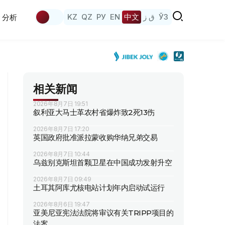
KZ
QZ
РУ
EN
中文
ق ز
ЎЗ
分析
相关新闻
2026年8月7日 19:51
叙利亚大马士革农村省爆炸致2死13伤
2026年8月7日 17:20
英国政府批准派拉蒙收购华纳兄弟交易
2026年8月7日 10:44
乌兹别克斯坦首颗卫星在中国成功发射升空
2026年8月7日 09:49
土耳其阿库尤核电站计划年内启动试运行
2026年8月6日 19:47
亚美尼亚宪法法院将审议有关TRIPP项目的
法案