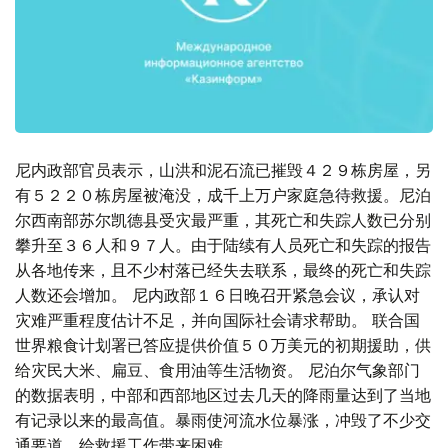
尼内政部官员表示，山洪和泥石流已摧毁４２９栋房屋，另
有５２２０栋房屋被淹没，成千上万户家庭急待救援。尼泊
尔西南部苏尔凯德县受灾最严重，其死亡和失踪人数已分别
攀升至３６人和９７人。由于陆续有人员死亡和失踪的报告
从各地传来，且不少村落已经失去联系，最终的死亡和失踪
人数还会增加。 尼内政部１６日晚召开紧急会议，承认对
灾难严重程度估计不足，并向国际社会请求帮助。 联合国
世界粮食计划署已答应提供价值５０万美元的初期援助，供
给灾民大米、扁豆、食用油等生活物资。 尼泊尔气象部门
的数据表明，中部和西部地区过去几天的降雨量达到了当地
有记录以来的最高值。暴雨使河流水位暴涨，冲毁了不少交
通要道，给救援工作带来困难。