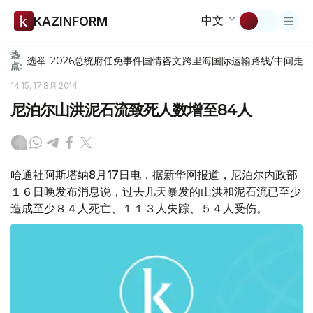
中文
KAZINFORM
热
选举-2026
总统府
任免
事件
国情咨文
跨里海国际运输路线/中间走
点:
14:15, 17 8月 2014
尼泊尔山洪泥石流致死人数增至84人
哈通社阿斯塔纳8月17日电，据新华网报道，尼泊尔内政部
１６日晚发布消息说，过去几天暴发的山洪和泥石流已至少
造成至少８４人死亡、１１３人失踪、５４人受伤。