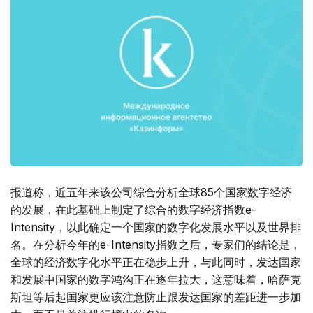
报道称，近五年来该公司综合分析全球85个国家数字经济
的发展，在此基础上制定了综合的数字经济指数e-
Intensity，以此确定一个国家的数字化发展水平以及世界排
名。在分析今年的e-Intensity指数之后，专家们的结论是，
全球的经济数字化水平正在稳步上升，与此同时，发达国家
和发展中国家的数字鸿沟正在逐年拉大，这意味着，哈萨克
斯坦等后起国家更应该注意防止跟发达国家的差距进一步加