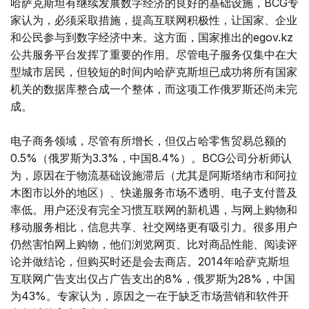
哈萨克斯坦有继续发展数字经济的良好的基础设施，BCG专
家认为，必须采取措施，提高互联网积极性，让国家、企业
和公民参与到数字经济中来。这方面，国家推出的egov.kz
公共服务平台发挥了重要的作用。尽管电子服务仅集中在大
型城市居民，但较短的时间内哈萨克斯坦已成功将所有国家
机关的数据库整合成一个整体，而这项工作俄罗斯还尚未完
成。
电子商务领域，尽管有所增长，但仅占哈零售贸易总额的
0.5%（俄罗斯为3.3%，中国8.4%）。BCG公司分析师认
为，原因在于物流基础设施滞后（尤其是阿斯塔纳市和阿拉
木图市以外的地区）、快递服务市场不透明、电子支付普及
率低。用户还没有完全习惯互联网的新机遇，与网上购物和
移动服务相比，信息共享、社交网络更有吸引力。很多用户
仍然害怕网上购物，他们浏览网页、比对商品性能、阅读评
论并做结论，但购买时还是会去商店。2014年哈萨克斯坦
互联网广告支出仅占广告支出的8%，俄罗斯为28%，中国
为43%。专家认为，原因之一在于缺乏市场营销和软件开