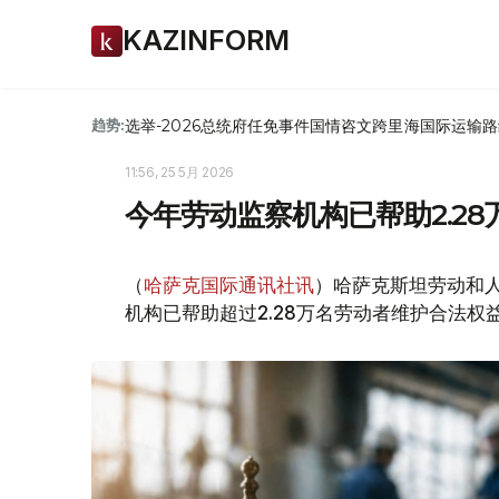
KAZINFORM
选举-2026
总统府
任免
事件
国情咨文
跨里海国际运输路
趋势:
11:56, 25 5月 2026
今年劳动监察机构已帮助2.2
（
哈萨克国际通讯社讯
）哈萨克斯坦劳动和
机构已帮助超过2.28万名劳动者维护合法权