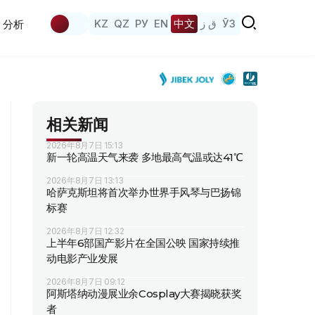
KZ
QZ
РУ
EN
中文
ق ز
ЎЗ
分析
相关新闻
2026年8月7日 15:13
新一轮高温天气来袭 多地最高气温或达41℃
2026年8月7日 13:13
哈萨克斯坦将首次举办世界手风琴与巴扬锦
标赛
2026年8月7日 12:32
上半年6部国产影片在全国公映 国家持续推
动电影产业发展
2026年8月7日 09:12
阿斯塔纳动漫展业余Cosplay大赛揭晓获奖
者