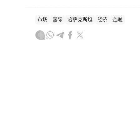
市场
国际
哈萨克斯坦
经济
金融
叶尔兰 马赞
编译
07:36, 18 7月 2026
国际油价17日显著上涨
（
哈萨克国际通讯社讯
）国际油价17日显著