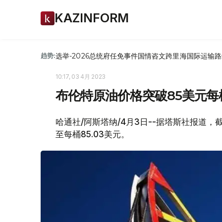
KAZINFORM
选举-2026
总统府
任免
事件
国情咨文
跨里海国际运输路
趋势:
10:17, 03 4月 2023
布伦特原油价格突破85美元每
哈通社/阿斯塔纳/4月3日--据塔斯社报道，截
至每桶85.03美元。