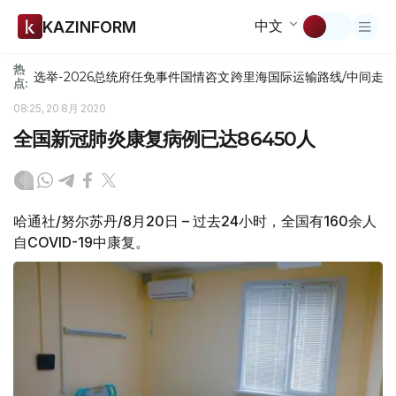
中文
KAZINFORM
热
选举-2026
总统府
任免
事件
国情咨文
跨里海国际运输路线/中间走
点:
08:25, 20 8月 2020
全国新冠肺炎康复病例已达86450人
哈通社/努尔苏丹/8月20日 – 过去24小时，全国有160余人
自COVID-19中康复。