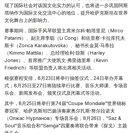
现了国际社会对该国文化实力的认可，也将进一步巩固阿斯
塔纳作为国际文化交流中心的地位，提升哈萨克斯坦在世界
文化舞台上的影响力。
赛事期间，国际手风琴联盟主席米尔科·帕塔里尼（Mirco
Patarini）、副主席李聪（Li Cong）和佐里察·卡拉库托夫
斯卡（Zorica Karakutovska）、秘书长金莫·马蒂拉
（Kimmo Mattila）、总经理哈利·琼斯（Harley
Jones）、首席推广大使凯文·弗里德里希（Kevin
Friedrich）等联盟负责人将出席相关活动。
根据赛程安排，8月23日将举行抽签仪式，24日举办开幕
式；8月25日至27日将陆续举行比赛、音乐大师课、专场音
乐会、新闻发布会、颁奖仪式及闭幕式等活动。
其中，8月25日将举行第74届“Coupe Mondiale”世界锦标
赛冠军、哈萨克斯坦巴扬演奏家奥尔扎斯·努尔拉诺夫
（Олжас Нұрланов）专场音乐会；8月26日，“Saz &
Soul”音乐组合和“Samǵa”四重奏将联合带来《探戈》主题