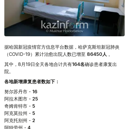
据哈国新冠疫情官方信息平台数据，哈萨克斯坦新冠肺炎
（COVID-19）累计治愈出院人数已增至
86450
人
。
其中，8月19日全天各地合计共有
164
名
确诊患者康复出
院。
各地新增康复患者数如下：
努尔苏丹市 -
16
阿拉木图市 -
25
奇姆肯特市 -
5
阿克莫拉州 -
5
阿克托别州 -
2
阿特劳州 -
4