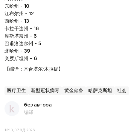
东哈州 -
10
江布尔州 -
12
西哈州 -
13
卡拉干达州 -
16
库斯塔奈州 -
6
巴甫洛达尔州 -
5
北哈州 -
39
突厥斯坦州 –
6
【编译：木合塔尔·木拉提】
医疗卫生
新型冠状病毒
黄金储备
哈萨克斯坦
社会
без автора
编译
13:13, 07 8月 2026