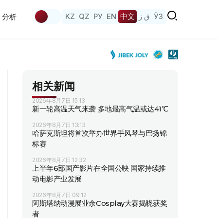
KZ
QZ
РУ
EN
中文
ق ز
ЎЗ
分析
相关新闻
2026年8月7日 15:13
新一轮高温天气来袭 多地最高气温或达41℃
2026年8月7日 13:13
哈萨克斯坦将首次举办世界手风琴与巴扬锦
标赛
2026年8月7日 12:32
上半年6部国产影片在全国公映 国家持续推
动电影产业发展
2026年8月7日 09:12
阿斯塔纳动漫展业余Cosplay大赛揭晓获奖
者