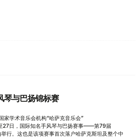
风琴与巴扬锦标赛
国家学术音乐会机构“哈萨克音乐会”
23日至27日，国际知名手风琴与巴扬赛事——第79届
在阿斯塔纳举行。这也是该项赛事首次落户哈萨克斯坦及整个中