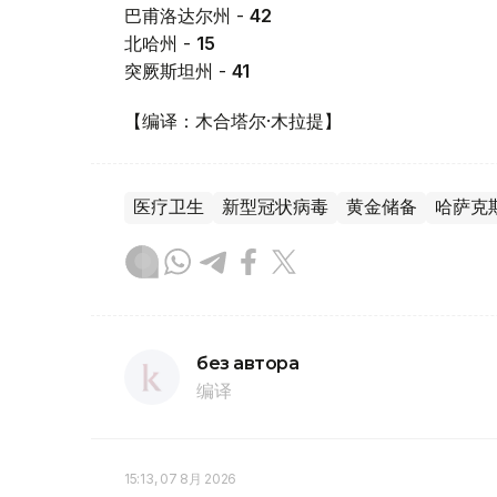
巴甫洛达尔州 -
42
北哈州 -
15
突厥斯坦州 -
41
【编译：木合塔尔·木拉提】
医疗卫生
新型冠状病毒
黄金储备
哈萨克
без автора
编译
15:13, 07 8月 2026