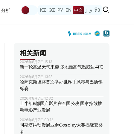
KZ
QZ
РУ
EN
中文
ق ز
ЎЗ
分析
相关新闻
2026年8月7日 15:13
新一轮高温天气来袭 多地最高气温或达41℃
2026年8月7日 13:13
哈萨克斯坦将首次举办世界手风琴与巴扬锦
标赛
2026年8月7日 12:32
上半年6部国产影片在全国公映 国家持续推
动电影产业发展
2026年8月7日 09:12
阿斯塔纳动漫展业余Cosplay大赛揭晓获奖
者