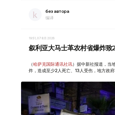
без автора
编译
19:51, 07 8月 2026
叙利亚大马士革农村省爆炸致2
（
哈萨克国际通讯社讯
）据中新社报道，当
炸，造成至少2人死亡、13人受伤，地方政