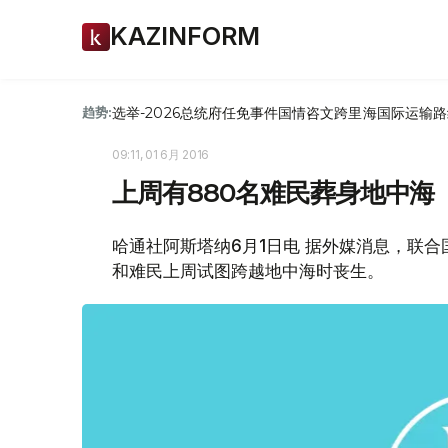
KAZINFORM
选举-2026
总统府
任免
事件
国情咨文
跨里海国际运输路
趋势:
09:11, 01 6月 2016
上周有880名难民葬身地中海
哈通社阿斯塔纳6月1日电 据外媒消息，联合
和难民上周试图跨越地中海时丧生。