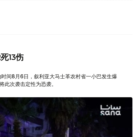
死13伤
地时间8月6日，叙利亚大马士革农村省一小巴发生爆
府将此次袭击定性为恐袭。