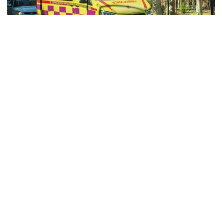
Фото: Kazinform
据哈萨克斯坦卫生部消息，今年前7个月，全国急救医疗服
务共处理525.32万次呼叫。
急救人员主要为心肌梗死、脑卒中、严重创伤、慢性疾病急
性并发症等患者提供紧急医疗救助，同时承担紧急接生以及
道路交通事故现场救援等任务。
目前，哈萨克斯坦全国共有20个独立急救站、92个城市急
救分站和189个区级急救部门，为城市和农村地区居民提供
紧急医疗服务。
全国每天共有1669支急救医疗队值班，并配备2728辆救护
车用于快速出诊。其中，1733辆服务于城市地区，995辆服