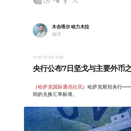
木合塔尔 哈力木拉
编译
10:36, 07 8月 2026
央行公布7日坚戈与主要外币
（
哈萨克国际通讯社讯
）哈萨克斯坦央行—
间的兑换汇率标准。