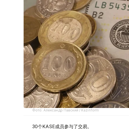
Фото: Александр Павский / Kazinform
30个KASE成员参与了交易。