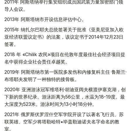
2011年 阿斯塔纳举行集安组织成员国武装力量加密部门领
导人会议。
2013年 阿斯塔纳市开设信息评估中心。
2015年 纳扎尔巴耶夫总统签署关于批准《亚美尼亚加入欧
亚经济联盟议定书》的法案，该议定书于2014年12月23日
签署。
2018 年 «Chilik 农民»项目在伦敦年度最佳社会经济项目提
名中获得企业社会责任卓越奖。
2019年 阿斯塔纳市第一医院多发伤和内修复科主任 鲁斯兰·
布塔耶夫发明了一种独特的接骨板。
2020年 亚洲游泳冠军维塔利·胡迪亚阔夫横渡伊塞克湖，创
下新的世界纪录。游泳距离为56公里，水温为18-19度。最
大深度为523米。游泳时间为13小时18分钟。
2021年 俄罗斯伏罗涅什空军学院开设了以著名飞行员、苏
联英雄、空军少将塔勒哈特•毕盖勒迪诺夫名字命名的教
室。