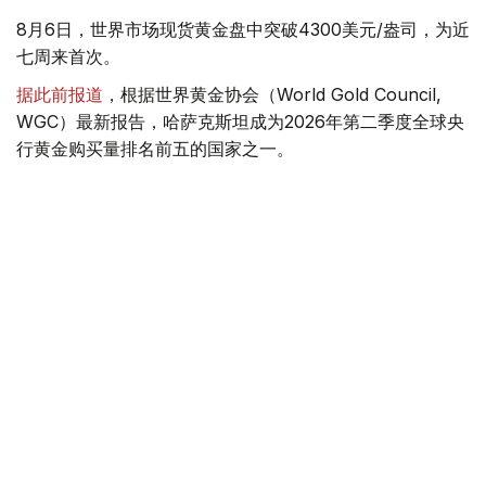
8月6日，世界市场现货黄金盘中突破4300美元/盎司，为近
七周来首次。
据此前报道
，根据世界黄金协会（World Gold Council,
WGC）最新报告，哈萨克斯坦成为2026年第二季度全球央
行黄金购买量排名前五的国家之一。
季度报告显示，哈萨克斯坦国家银行黄金储备增加了15吨。
黄金储备
哈萨克斯坦
经济
金融
木合塔尔 哈力木拉
编译
08:31, 31 7月 2026
哈萨克斯坦是全球五大黄金购买国之一