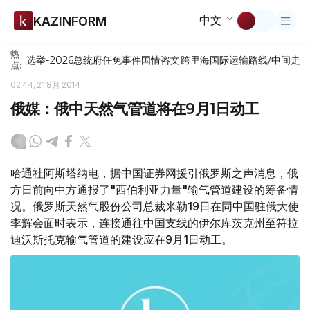
中文
KAZINFORM
热
选举-2026
总统府
任免
事件
国情咨文
跨里海国际运输路线/中间走
点:
02:44, 21 8月 2014
俄媒：俄中天然气管道将在9月1日动工
哈通社阿斯塔纳电，据中国证券网援引俄罗斯之声消息，俄
方日前向中方通报了"西伯利亚力量"输气管道建设的筹备情
况。俄罗斯天然气股份公司总裁米勒19日在同中国驻俄大使
李辉会面时表示，连接通往中国支线的伊尔库茨克州至符拉
迪沃斯托克输气管道的建设应在9月1日动工。