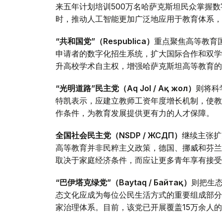
来五年计划培训500万名哈萨克斯坦民众掌握
时，推动人工智能更加广泛地应用于教育体系，
“共和国党”（Respublica）
重点聚焦高等教育
申请者的数字化招生系统，扩大国际合作和双学
升高校学术自主权，增强哈萨克斯坦高等教育的
“光明道路”民主党（Aq Jol / Ақ жол）
则将科
特凯表示，应建立教师工资年度增长机制，使教
作条件，为教育发展提供更有力的人才保障。
全国社会民主党（NSDP / ЖСДП）
继续主张扩
高等教育并非民粹主义政策，德国、挪威和芬兰
取决于家庭经济条件，而应让更多青年享有接受
“巴伊塔克绿党”（Baytaq / Байтақ）
则把生
态文化应成为每位公民生活方式的重要组成部分
家治理体系。目前，该党已开展覆盖15万余人