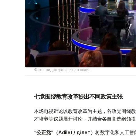
Фото: видеодан алынған скрин
七党围绕教育改革提出不同政策主张
本场电视辩论以教育改革为主题，各政党围绕教
才培养等议题展开讨论，并结合各自竞选纲领提
“公正党”（Adilet / Әділет）
将数字化和人工智